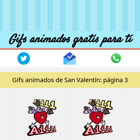
Gifs animados gratis para ti
Gifs animados de San Valentín: página 3