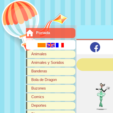
Portada
Animales
Animales y Sonidos
Banderas
Bola de Dragon
Buzones
Comics
Deportes