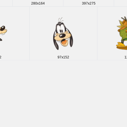
280x164
397x275
2
97x152
1