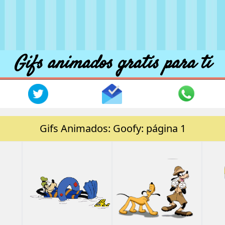
Gifs animados gratis para ti
Gifs Animados: Goofy: página 1