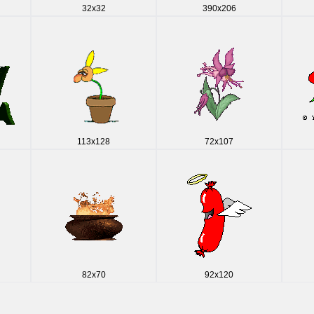
32x32
390x206
113x128
72x107
82x70
92x120