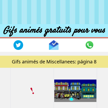
Gifs animés gratuits pour vous
Gifs animés de Miscellanees: página 8