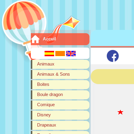
Accuil
Animaux
Animaux & Sons
Boites
Boule dragon
Comique
Disney
Drapeaux