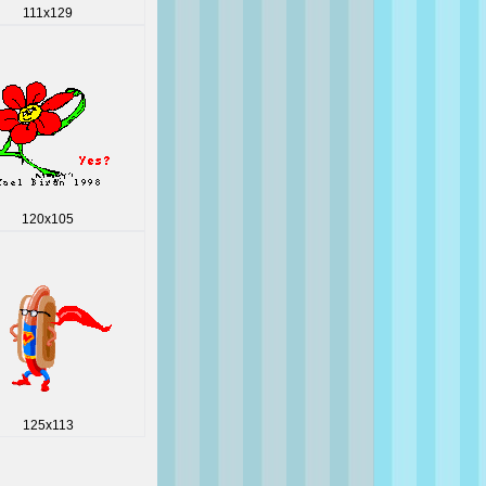
111x129
120x105
125x113