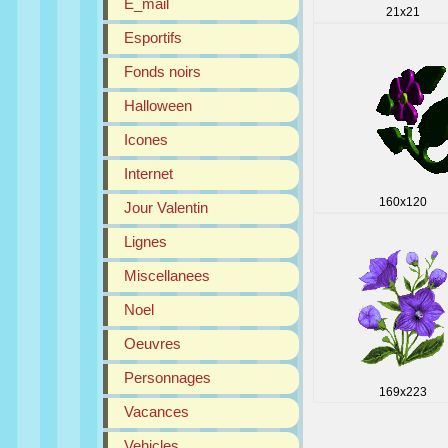
E_mail
21x21
Esportifs
Fonds noirs
Halloween
Icones
Internet
160x120
Jour Valentin
Lignes
Miscellanees
Noel
Oeuvres
Personnages
169x223
Vacances
Vehicles